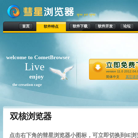
首页
软件下载
软件开发
论坛
软件特点
welcome to CometBrowser
Live
version 11.0 2012.04.
enjoy
简体中文
其它语
the creation cage
双核浏览器
点击右下角的彗星浏览器小图标，可立即切换到IE浏